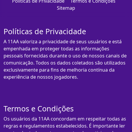
Políticas de Privacidade
Termos e Condições
Sitemap
Políticas de Privacidade
A 11AA valoriza a privacidade de seus usuários e está
empenhada em proteger todas as informações
pessoais fornecidas durante o uso de nossos canais de
comunicação. Todos os dados coletados são utilizados
exclusivamente para fins de melhoria contínua da
experiência de nossos jogadores.
Termos e Condições
Os usuários da 11AA concordam em respeitar todas as
regras e regulamentos estabelecidos. É importante ler