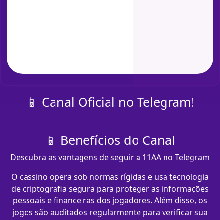
📱 Canal Oficial no Telegram!
📱 Benefícios do Canal
Descubra as vantagens de seguir a 11AA no Telegram
O cassino opera sob normas rígidas e usa tecnologia
de criptografia segura para proteger as informações
pessoais e financeiras dos jogadores. Além disso, os
jogos são auditados regularmente para verificar sua