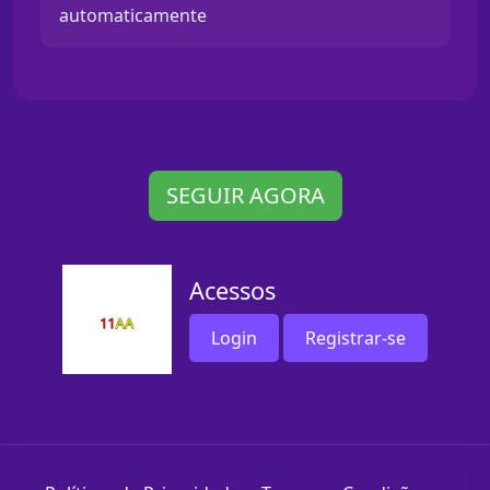
automaticamente
SEGUIR AGORA
Acessos
Login
Registrar-se