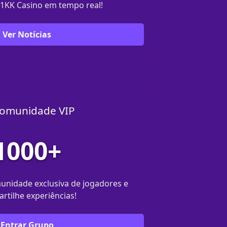
11KK Casino em tempo real!
Ver Notícias
Comunidade VIP
1000+
unidade exclusiva de jogadores e
rtilhe experiências!
Entrar Grupo