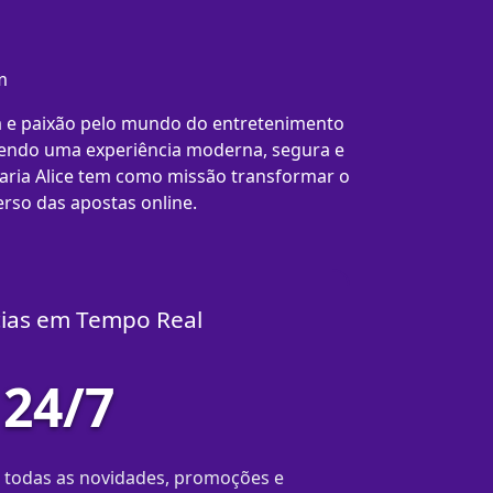
m
ia e paixão pelo mundo do entretenimento
recendo uma experiência moderna, segura e
aria Alice tem como missão transformar o
rso das apostas online.
cias em Tempo Real
24/7
e todas as novidades, promoções e