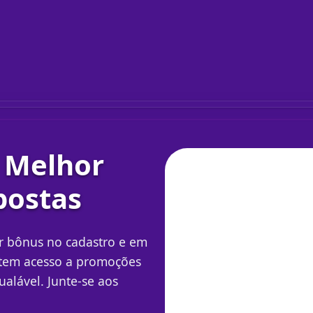
A Melhor
postas
r bônus no cadastro e em
 tem acesso a promoções
ualável. Junte-se aos