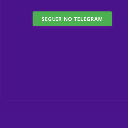
SEGUIR NO TELEGRAM