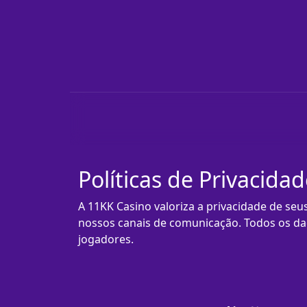
Políticas de Privacida
A 11KK Casino valoriza a privacidade de se
nossos canais de comunicação. Todos os dad
jogadores.