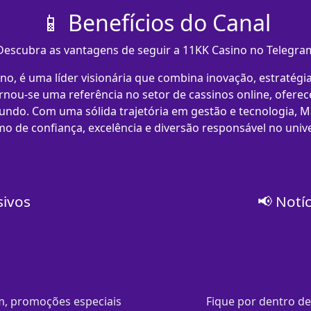
📱 Benefícios do Canal
Descubra as vantagens de seguir a 11KK Casino no Telegra
ino, é uma líder visionária que combina inovação, estratég
tornou-se uma referência no setor de cassinos online, ofe
undo. Com uma sólida trajetória em gestão e tecnologia, M
o de confiança, excelência e diversão responsável no unive
sivos
📢 Notí
m, promoções especiais
Fique por dentro d