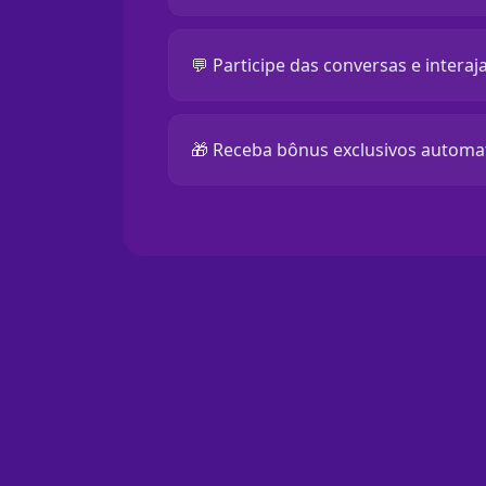
💬 Participe das conversas e interaj
🎁 Receba bônus exclusivos autom