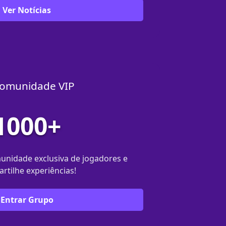
Ver Notícias
Comunidade VIP
1000+
unidade exclusiva de jogadores e
rtilhe experiências!
Entrar Grupo