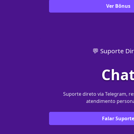
Ver Bônus
💬 Suporte Di
Cha
Suporte direto via Telegram, r
atendimento persona
Falar Suport