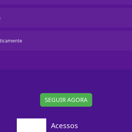
a
aticamente
SEGUIR AGORA
Acessos