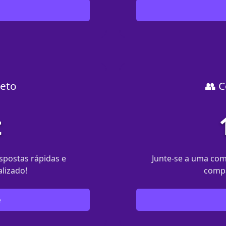
reto
👥 
t
espostas rápidas e
Junte-se a uma com
lizado!
compa
e