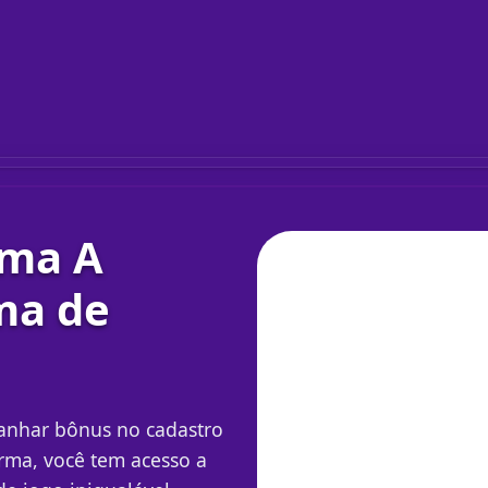
rma A
ma de
anhar bônus no cadastro
rma, você tem acesso a