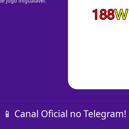
e jogo inigualável.
📱 Canal Oficial no Telegram!