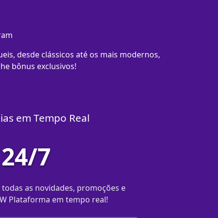
gram
eis, desde clássicos até os mais modernos,
he bônus exclusivos!
cias em Tempo Real
24/7
e todas as novidades, promoções e
W Plataforma em tempo real!