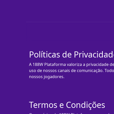
Políticas de Privacida
A 188W Plataforma valoriza a privacidade 
uso de nossos canais de comunicação. Todos
nossos jogadores.
Termos e Condições