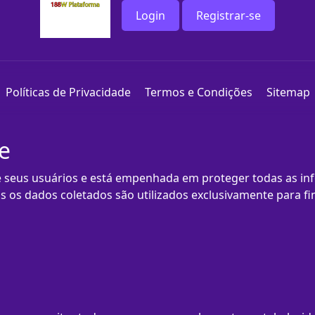
Login
Registrar-se
Políticas de Privacidade
Termos e Condições
Sitemap
de
de seus usuários e está empenhada em proteger todas as in
 os dados coletados são utilizados exclusivamente para fi