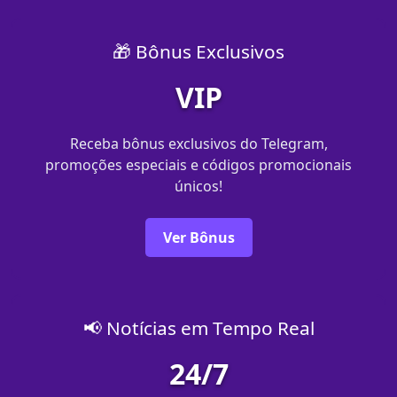
🎁 Bônus Exclusivos
VIP
Receba bônus exclusivos do Telegram,
promoções especiais e códigos promocionais
únicos!
Ver Bônus
📢 Notícias em Tempo Real
24/7