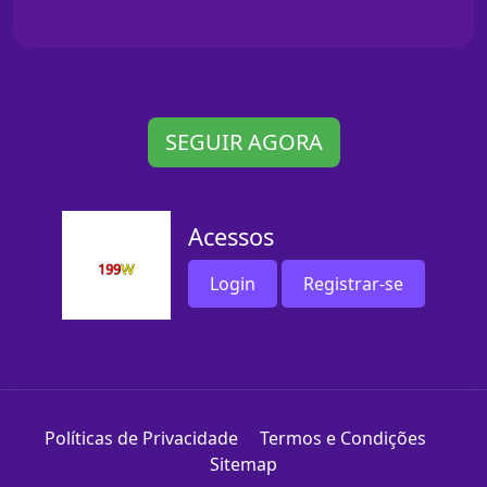
SEGUIR AGORA
Acessos
Login
Registrar-se
Políticas de Privacidade
Termos e Condições
Sitemap