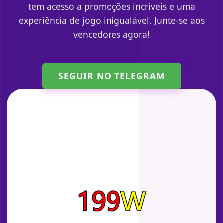
tem acesso a promoções incríveis e uma
experiência de jogo inigualável. Junte-se aos
vencedores agora!
SEGUIR NO TELEGRAM