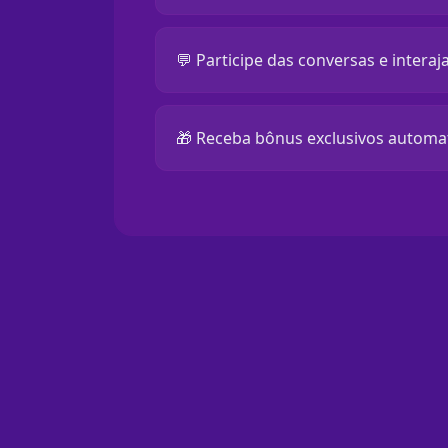
💬 Participe das conversas e interaj
🎁 Receba bônus exclusivos autom