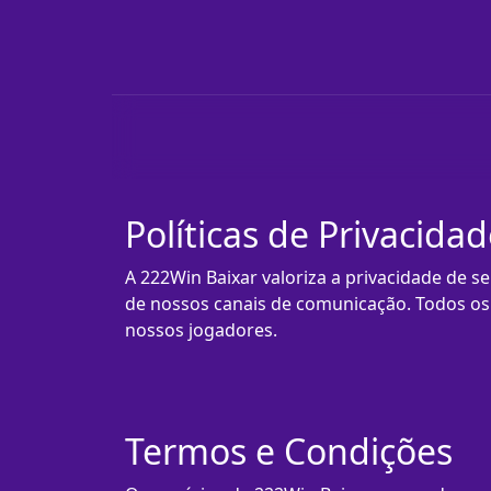
Políticas de Privacida
A 222Win Baixar valoriza a privacidade de 
de nossos canais de comunicação. Todos os 
nossos jogadores.
Termos e Condições