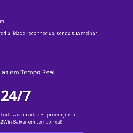
am
redibilidade reconhecida, sendo sua melhor
cias em Tempo Real
24/7
e todas as novidades, promoções e
22Win Baixar em tempo real!