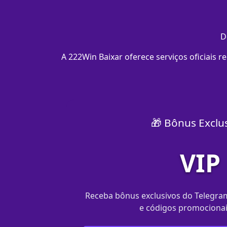
D
A 222Win Baixar oferece serviços oficiais
🎁 Bônus Exclu
VIP
Receba bônus exclusivos do Telegra
e códigos promocionai