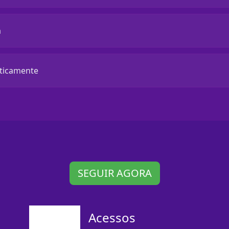
a
aticamente
SEGUIR AGORA
Acessos