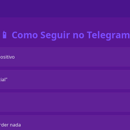
📱 Como Seguir no Telegram
ositivo
ial"
erder nada