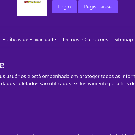
Login
Registrar-se
Políticas de Privacidade
Termos e Condições
Sitemap
de
seus usuários e está empenhada em proteger todas as info
dados coletados são utilizados exclusivamente para fins d