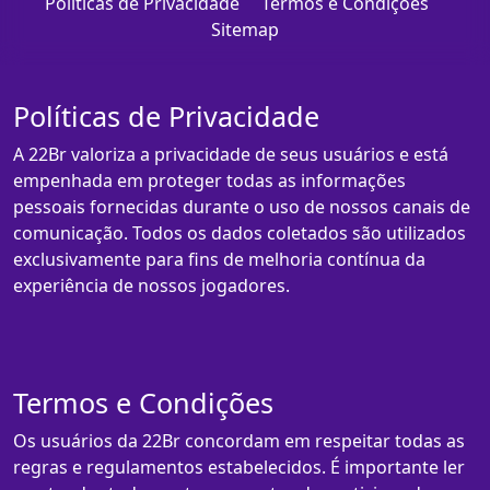
Políticas de Privacidade
Termos e Condições
Sitemap
Políticas de Privacidade
A 22Br valoriza a privacidade de seus usuários e está
empenhada em proteger todas as informações
pessoais fornecidas durante o uso de nossos canais de
comunicação. Todos os dados coletados são utilizados
exclusivamente para fins de melhoria contínua da
experiência de nossos jogadores.
Termos e Condições
Os usuários da 22Br concordam em respeitar todas as
regras e regulamentos estabelecidos. É importante ler