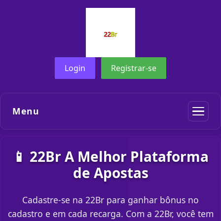
Login
Registrar-se
Menu
📱 22Br A Melhor Plataforma
de Apostas
Cadastre-se na 22Br para ganhar bônus no
cadastro e em cada recarga. Com a 22Br, você tem