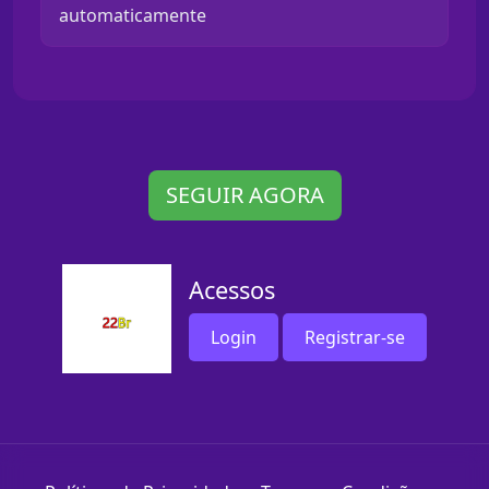
automaticamente
SEGUIR AGORA
Acessos
Login
Registrar-se