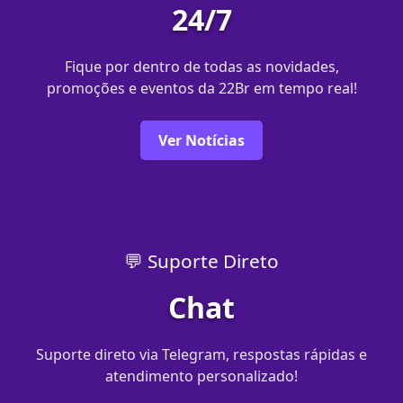
24/7
Fique por dentro de todas as novidades,
promoções e eventos da 22Br em tempo real!
Ver Notícias
💬 Suporte Direto
Chat
Suporte direto via Telegram, respostas rápidas e
atendimento personalizado!