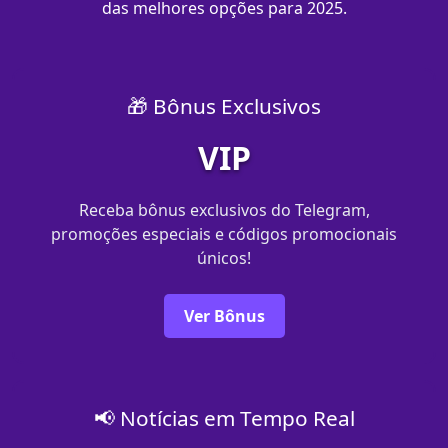
das melhores opções para 2025.
🎁 Bônus Exclusivos
VIP
Receba bônus exclusivos do Telegram,
promoções especiais e códigos promocionais
únicos!
Ver Bônus
📢 Notícias em Tempo Real