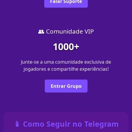
Falar Suporte
👥 Comunidade VIP
1000+
Junte-se a uma comunidade exclusiva de
jogadores e compartilhe experiências!
Entrar Grupo
📱 Como Seguir no Telegram