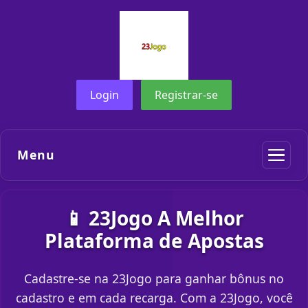
Login
Registrar-se
Menu
📱 23Jogo A Melhor
Plataforma de Apostas
Cadastre-se na 23Jogo para ganhar bônus no
cadastro e em cada recarga. Com a 23Jogo, você