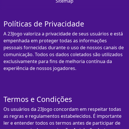
Sitemap
Políticas de Privacidade
A 23Jogo valoriza a privacidade de seus usuários e está
empenhada em proteger todas as informações
pessoais fornecidas durante o uso de nossos canais de
comunicação. Todos os dados coletados são utilizados
exclusivamente para fins de melhoria contínua da
experiência de nossos jogadores.
Termos e Condições
Os usuários da 23Jogo concordam em respeitar todas
as regras e regulamentos estabelecidos. É importante
ler e entender todos os termos antes de participar de