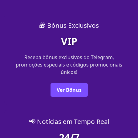
🎁 Bônus Exclusivos
VIP
Receba bônus exclusivos do Telegram,
promoções especiais e códigos promocionais
únicos!
Ver Bônus
📢 Notícias em Tempo Real
24/7