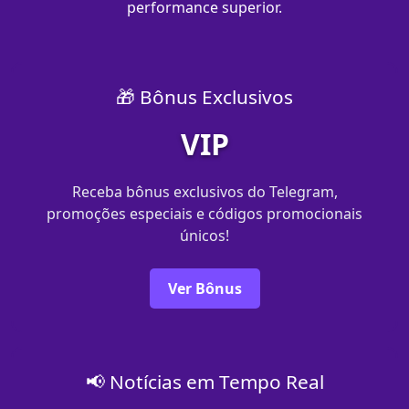
performance superior.
🎁 Bônus Exclusivos
VIP
Receba bônus exclusivos do Telegram,
promoções especiais e códigos promocionais
únicos!
Ver Bônus
📢 Notícias em Tempo Real