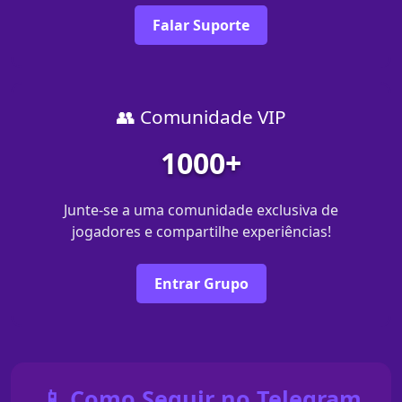
Falar Suporte
👥 Comunidade VIP
1000+
Junte-se a uma comunidade exclusiva de
jogadores e compartilhe experiências!
Entrar Grupo
📱 Como Seguir no Telegram