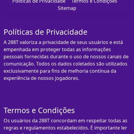
Políticas de Privacidade
Termos e Condições
Sitemap
Políticas de Privacidade
A 288T valoriza a privacidade de seus usuários e está
empenhada em proteger todas as informações
pessoais fornecidas durante o uso de nossos canais de
comunicação. Todos os dados coletados são utilizados
exclusivamente para fins de melhoria contínua da
experiência de nossos jogadores.
Termos e Condições
Os usuários da 288T concordam em respeitar todas as
regras e regulamentos estabelecidos. É importante ler