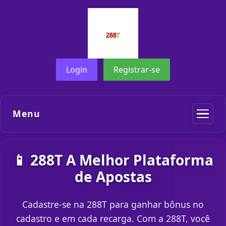
Login
Registrar-se
Menu
📱 288T A Melhor Plataforma
de Apostas
Cadastre-se na 288T para ganhar bônus no
cadastro e em cada recarga. Com a 288T, você