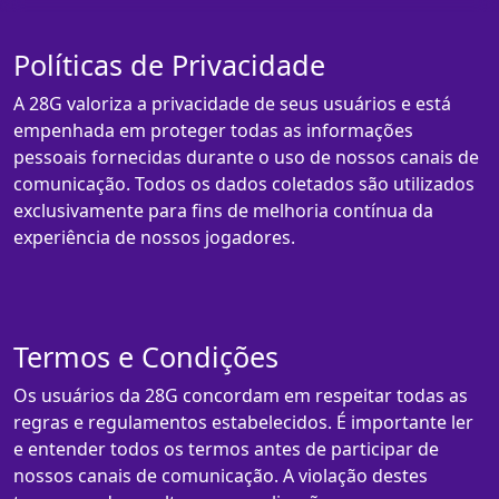
Políticas de Privacidade
A 28G valoriza a privacidade de seus usuários e está
empenhada em proteger todas as informações
pessoais fornecidas durante o uso de nossos canais de
comunicação. Todos os dados coletados são utilizados
exclusivamente para fins de melhoria contínua da
experiência de nossos jogadores.
Termos e Condições
Os usuários da 28G concordam em respeitar todas as
regras e regulamentos estabelecidos. É importante ler
e entender todos os termos antes de participar de
nossos canais de comunicação. A violação destes