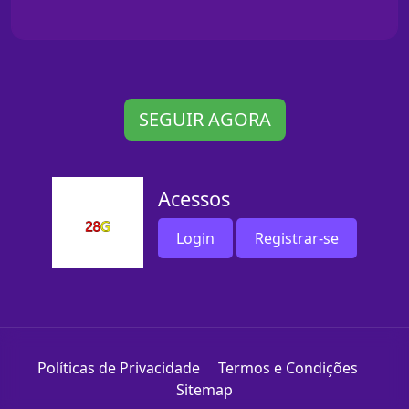
SEGUIR AGORA
Acessos
Login
Registrar-se
Políticas de Privacidade
Termos e Condições
Sitemap