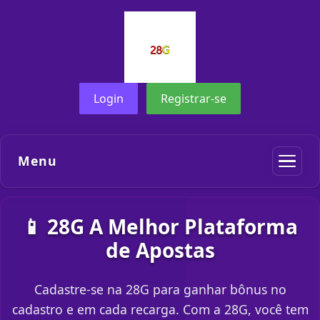
Login
Registrar-se
Menu
📱 28G A Melhor Plataforma
de Apostas
Cadastre-se na 28G para ganhar bônus no
cadastro e em cada recarga. Com a 28G, você tem