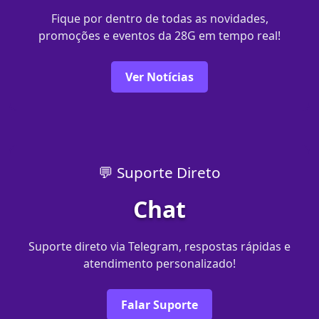
Fique por dentro de todas as novidades,
promoções e eventos da 28G em tempo real!
Ver Notícias
💬 Suporte Direto
Chat
Suporte direto via Telegram, respostas rápidas e
atendimento personalizado!
Falar Suporte