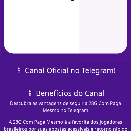
📱 Canal Oficial no Telegram!
📱 Benefícios do Canal
Descubra as vantagens de seguir a 28G Com Paga
Mesmo no Telegram
A 28G Com Paga Mesmo é a favorita dos jogadores
brasileiros por suas apostas acessíveis e retorno rápido