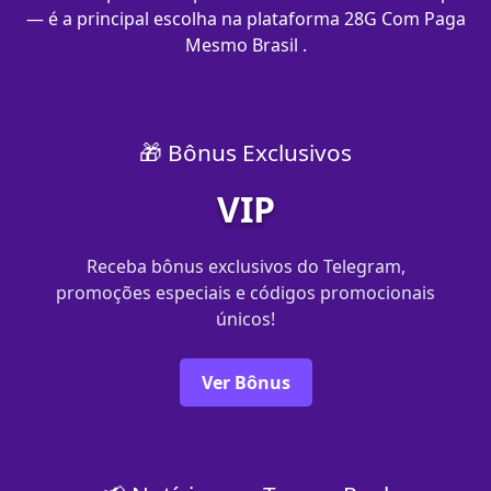
— é a principal escolha na plataforma 28G Com Paga
Mesmo Brasil .
🎁 Bônus Exclusivos
VIP
Receba bônus exclusivos do Telegram,
promoções especiais e códigos promocionais
únicos!
Ver Bônus