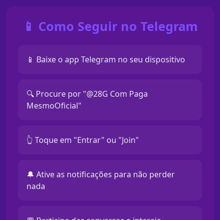
📱 Como Seguir no Telegram
📱 Baixe o app Telegram no seu dispositivo
🔍 Procure por "@28G Com Paga
MesmoOficial"
👆 Toque em "Entrar" ou "Join"
🔔 Ative as notificações para não perder
nada