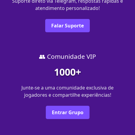
Suporte direto via Telegram, respostas rápidas e
atendimento personalizado!
Falar Suporte
👥 Comunidade VIP
1000+
Junte-se a uma comunidade exclusiva de
jogadores e compartilhe experiências!
Entrar Grupo