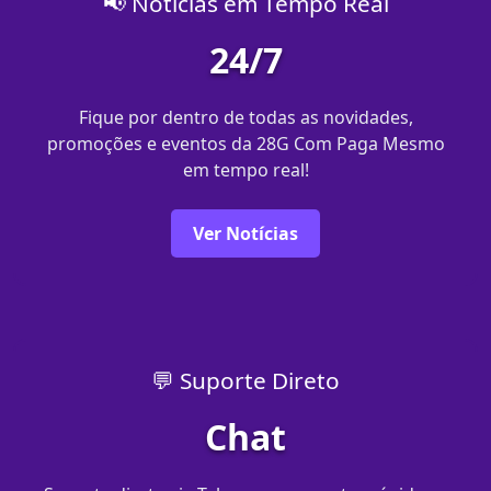
📢 Notícias em Tempo Real
24/7
Fique por dentro de todas as novidades,
promoções e eventos da 28G Com Paga Mesmo
em tempo real!
Ver Notícias
💬 Suporte Direto
Chat