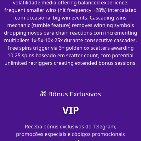
volatilidade média offering balanced experience:
frequent smaller wins (hit frequency ~28%) intercalated
com occasional big win events. Cascading wins
mechanic (tumble feature) removes winning symbols
dropping novos para chain reactions com incrementing
multipliers 1x-5x-10x-25x durante consecutive cascades.
Free spins trigger via 3+ golden ox scatters awarding
10-25 spins baseado em scatter count, com potential
unlimited retriggers creating extended bonus sessions.
🎁 Bônus Exclusivos
VIP
Receba bônus exclusivos do Telegram,
promoções especiais e códigos promocionais