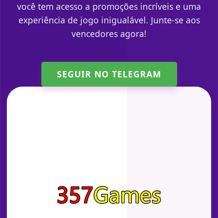
você tem acesso a promoções incríveis e uma
experiência de jogo inigualável. Junte-se aos
vencedores agora!
SEGUIR NO TELEGRAM