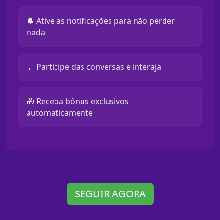
🔔 Ative as notificações para não perder
nada
💬 Participe das conversas e interaja
🎁 Receba bônus exclusivos
automaticamente
SEGUIR AGORA