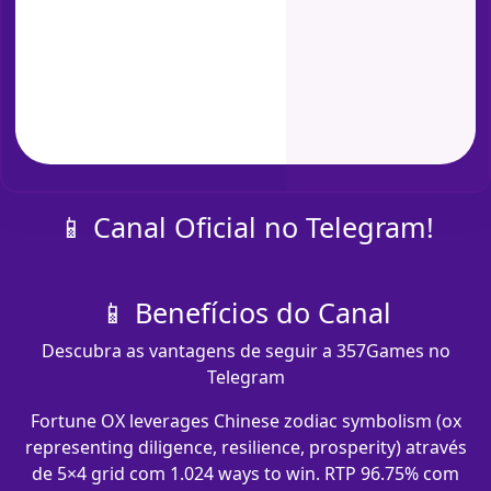
📱 Canal Oficial no Telegram!
📱 Benefícios do Canal
Descubra as vantagens de seguir a 357Games no
Telegram
Fortune OX leverages Chinese zodiac symbolism (ox
representing diligence, resilience, prosperity) através
de 5×4 grid com 1.024 ways to win. RTP 96.75% com