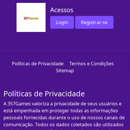
Acessos
Login
Registrar-se
Políticas de Privacidade
Termos e Condições
Sitemap
Políticas de Privacidade
A 357Games valoriza a privacidade de seus usuários e
está empenhada em proteger todas as informações
pessoais fornecidas durante o uso de nossos canais de
comunicação. Todos os dados coletados são utilizados