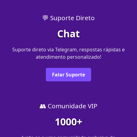
💬 Suporte Direto
Chat
Suporte direto via Telegram, respostas rápidas e
atendimento personalizado!
Falar Suporte
👥 Comunidade VIP
1000+