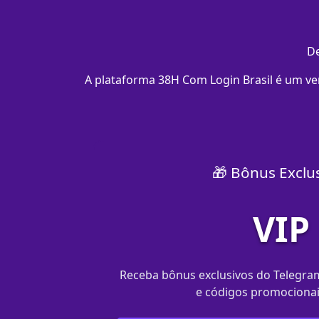
De
A plataforma 38H Com Login Brasil é um v
🎁 Bônus Exclu
VIP
Receba bônus exclusivos do Telegra
e códigos promocionai