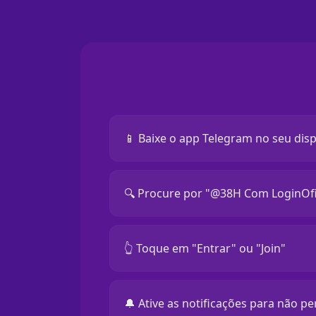
📱 Baixe o app Telegram no seu disp
🔍 Procure por "@38H Com LoginOfi
👆 Toque em "Entrar" ou "Join"
🔔 Ative as notificações para não p