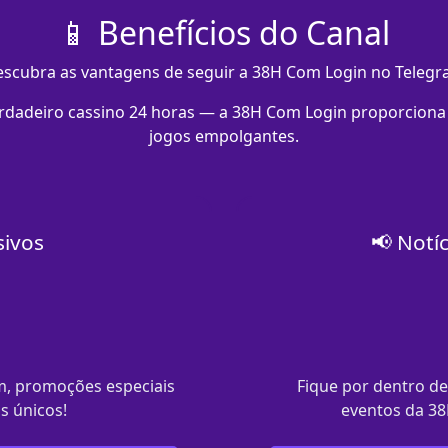
📱 Benefícios do Canal
scubra as vantagens de seguir a 38H Com Login no Teleg
erdadeiro cassino 24 horas — a 38H Com Login proporciona
jogos empolgantes.
sivos
📢 Notí
m, promoções especiais
Fique por dentro d
s únicos!
eventos da 38