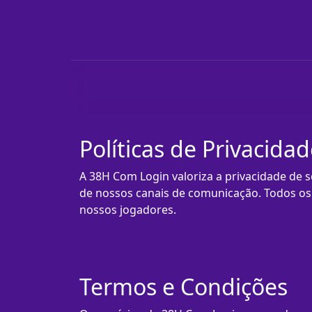
Políticas de Privacida
A 38H Com Login valoriza a privacidade de
de nossos canais de comunicação. Todos os 
nossos jogadores.
Termos e Condições