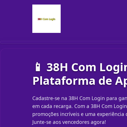
📱 38H Com Logi
Plataforma de A
Cadastre-se na 38H Com Login para gan
em cada recarga. Com a 38H Com Login,
promoções incríveis e uma experiência d
Junte-se aos vencedores agora!