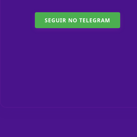
SEGUIR NO TELEGRAM