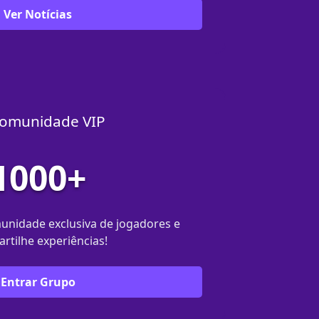
Ver Notícias
Comunidade VIP
1000+
unidade exclusiva de jogadores e
rtilhe experiências!
Entrar Grupo