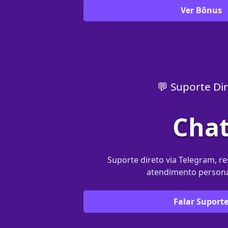
Ver Bônus
💬 Suporte Di
Cha
Suporte direto via Telegram, r
atendimento persona
Falar Suport