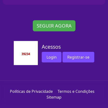
SEGUIR AGORA
Acessos
Login
Registrar-se
Políticas de Privacidade
Termos e Condições
Sitemap