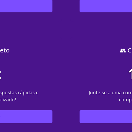
reto
👥 
t
espostas rápidas e
Junte-se a uma com
lizado!
compa
e