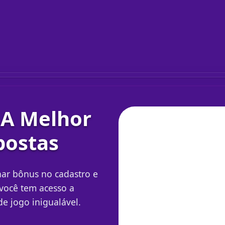
 A Melhor
postas
har bônus no cadastro e
você tem acesso a
e jogo inigualável.