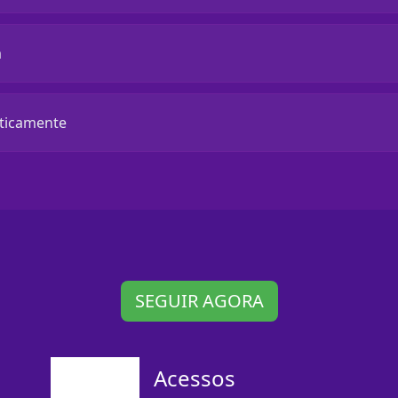
a
aticamente
SEGUIR AGORA
Acessos