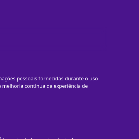
rmações pessoais fornecidas durante o uso
e melhoria contínua da experiência de