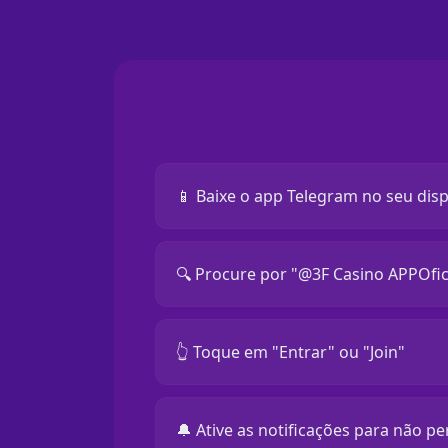
📱 Baixe o app Telegram no seu disp
🔍 Procure por "@3F Casino APPOfic
👆 Toque em "Entrar" ou "Join"
🔔 Ative as notificações para não p