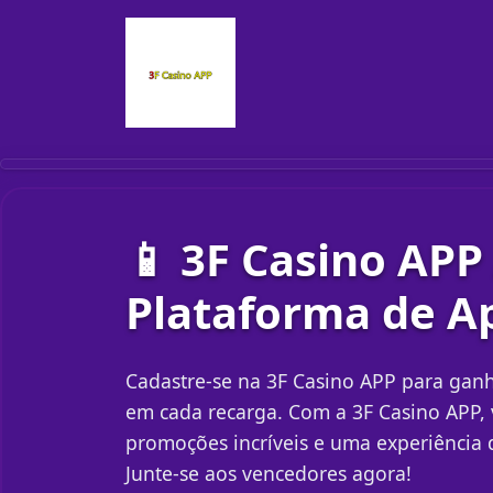
📱 3F Casino APP
Plataforma de A
Cadastre-se na 3F Casino APP para gan
em cada recarga. Com a 3F Casino APP, 
promoções incríveis e uma experiência d
Junte-se aos vencedores agora!