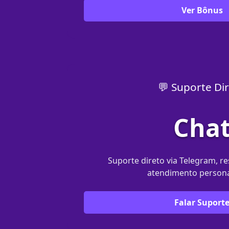
Ver Bônus
💬 Suporte Di
Cha
Suporte direto via Telegram, r
atendimento persona
Falar Suport