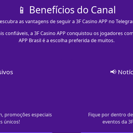
📱 Benefícios do Canal
escubra as vantagens de seguir a 3F Casino APP no Telegr
 confiáveis, a 3F Casino APP conquistou os jogadores com
APP Brasil é a escolha preferida de muitos.
sivos
📢 Notí
m, promoções especiais
Fique por dentro d
s únicos!
eventos da 3