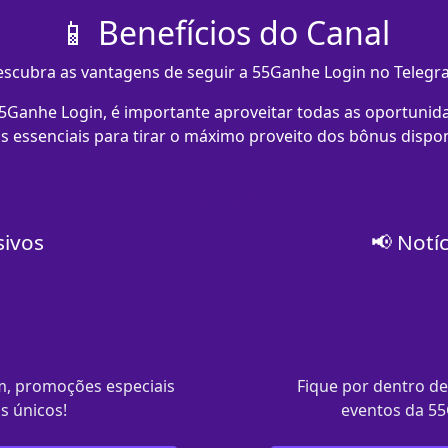
📱 Benefícios do Canal
scubra as vantagens de seguir a 55Ganhe Login no Teleg
5Ganhe Login, é importante aproveitar todas as oportunida
as essenciais para tirar o máximo proveito dos bônus dispo
sivos
📢 Notí
m, promoções especiais
Fique por dentro d
s únicos!
eventos da 55