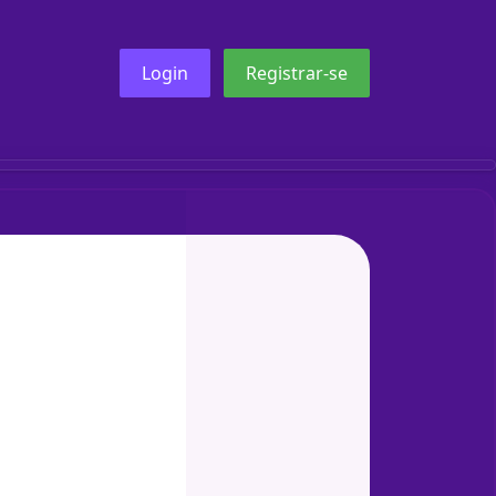
Login
Registrar-se