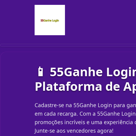
📱 55Ganhe Logi
Plataforma de A
Cadastre-se na 55Ganhe Login para gan
em cada recarga. Com a 55Ganhe Login,
promoções incríveis e uma experiência d
Junte-se aos vencedores agora!