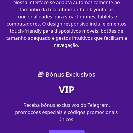
Nossa interface se adapta automaticamente ao
tamanho da tela, otimizando o layout e as
funcionalidades para smartphones, tablets e
computadores. O design responsivo inclui elementos
touch-friendly para dispositivos móveis, botões de
tamanho adequado e gestos intuitivos que facilitam a
navegação.
🎁 Bônus Exclusivos
VIP
Receba bônus exclusivos do Telegram,
promoções especiais e códigos promocionais
únicos!