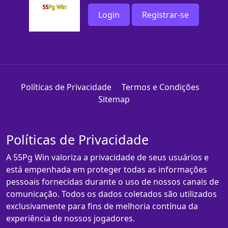
Login
Registrar-se
Políticas de Privacidade
Termos e Condições
Sitemap
Políticas de Privacidade
A 55Pg Win valoriza a privacidade de seus usuários e
está empenhada em proteger todas as informações
pessoais fornecidas durante o uso de nossos canais de
comunicação. Todos os dados coletados são utilizados
exclusivamente para fins de melhoria contínua da
experiência de nossos jogadores.