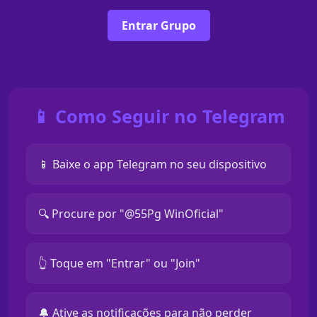
Entrar Grupo
📱 Como Seguir no Telegram
📱 Baixe o app Telegram no seu dispositivo
🔍 Procure por "@55Pg WinOficial"
👆 Toque em "Entrar" ou "Join"
🔔 Ative as notificações para não perder