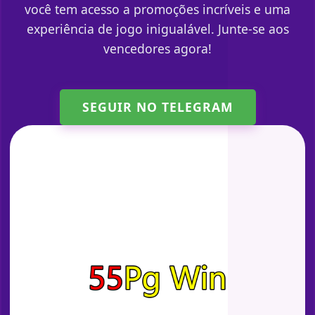
você tem acesso a promoções incríveis e uma
experiência de jogo inigualável. Junte-se aos
vencedores agora!
SEGUIR NO TELEGRAM