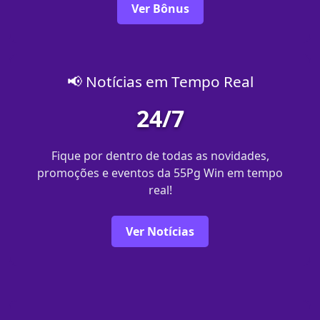
Ver Bônus
📢 Notícias em Tempo Real
24/7
Fique por dentro de todas as novidades,
promoções e eventos da 55Pg Win em tempo
real!
Ver Notícias