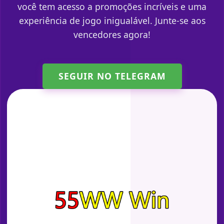
você tem acesso a promoções incríveis e uma
experiência de jogo inigualável. Junte-se aos
vencedores agora!
SEGUIR NO TELEGRAM