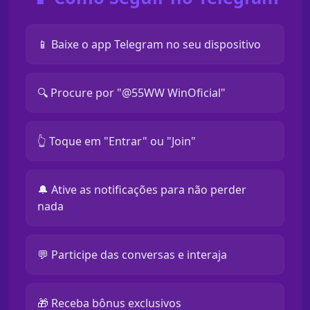
📱 Baixe o app Telegram no seu dispositivo
🔍 Procure por "@55WW WinOficial"
👆 Toque em "Entrar" ou "Join"
🔔 Ative as notificações para não perder
nada
💬 Participe das conversas e interaja
🎁 Receba bônus exclusivos