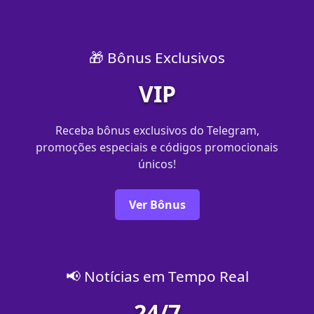
🎁 Bônus Exclusivos
VIP
Receba bônus exclusivos do Telegram,
promoções especiais e códigos promocionais
únicos!
Ver Bônus
📢 Notícias em Tempo Real
24/7