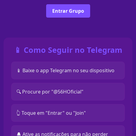
Entrar Grupo
📱 Como Seguir no Telegram
📱 Baixe o app Telegram no seu dispositivo
🔍 Procure por "@56HOficial"
👆 Toque em "Entrar" ou "Join"
🔔 Ative as notificações para não perder