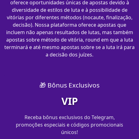
oferece oportunidades únicas de apostas devido à
diversidade de estilos de luta e à possibilidade de
vitórias por diferentes métodos (nocaute, finalização,
decisão). Nossa plataforma oferece apostas que
incluem não apenas resultados de lutas, mas também
apostas sobre método de vitória, round em que a luta
terminará e até mesmo apostas sobre se a luta irá para
a decisão dos juízes.
🎁 Bônus Exclusivos
VIP
Receba bônus exclusivos do Telegram,
promoções especiais e códigos promocionais
únicos!