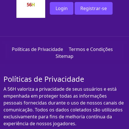
Login
Registrar-se
Políticas de Privacidade
Termos e Condições
Sitemap
Políticas de Privacidade
A 56H valoriza a privacidade de seus usuários e está
empenhada em proteger todas as informações
pessoais fornecidas durante o uso de nossos canais de
comunicação. Todos os dados coletados são utilizados
exclusivamente para fins de melhoria contínua da
experiência de nossos jogadores.