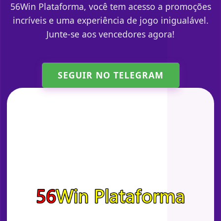
56Win Plataforma, você tem acesso a promoções
incríveis e uma experiência de jogo inigualável.
Junte-se aos vencedores agora!
SEGUIR NO TELEGRAM