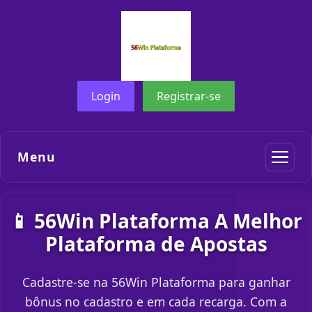
Login
Registrar-se
Menu
📱 56Win Plataforma A Melhor
Plataforma de Apostas
Cadastre-se na 56Win Plataforma para ganhar
bônus no cadastro e em cada recarga. Com a