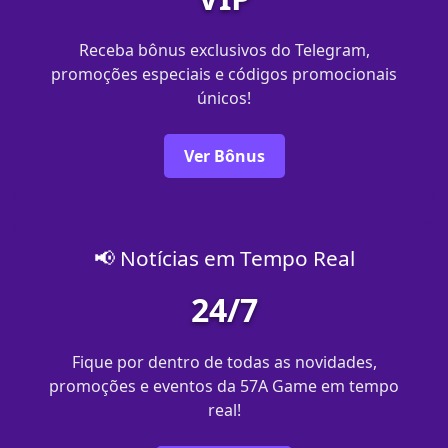
Receba bônus exclusivos do Telegram,
promoções especiais e códigos promocionais
únicos!
Ver Bônus
📢 Notícias em Tempo Real
24/7
Fique por dentro de todas as novidades,
promoções e eventos da 57A Game em tempo
real!