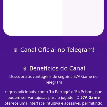
📱 Canal Oficial no Telegram!
📱 Benefícios do Canal
Descubra as vantagens de seguir a 57A Game no
Telegram
regras adicionais, como 'La Partage' e 'En Prison', que
podem ser vantajosas para o jogador. O
57A Game
oferece uma interface intuitiva e acessível, permitindo