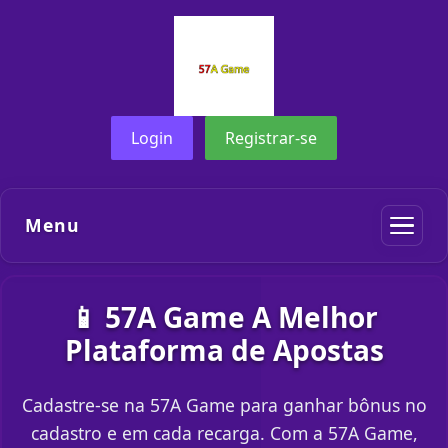
Login
Registrar-se
Menu
📱 57A Game A Melhor
Plataforma de Apostas
Cadastre-se na 57A Game para ganhar bônus no
cadastro e em cada recarga. Com a 57A Game,