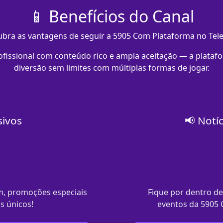
📱 Benefícios do Canal
bra as vantagens de seguir a 5905 Com Plataforma no Te
fissional com conteúdo rico e ampla aceitação — a plataf
diversão sem limites com múltiplas formas de jogar.
sivos
📢 Notí
m, promoções especiais
Fique por dentro d
s únicos!
eventos da 5905 