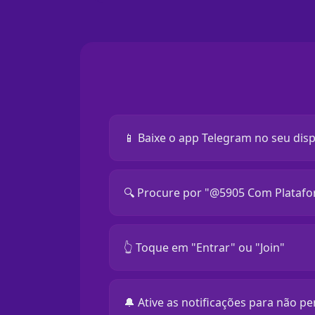
📱 Baixe o app Telegram no seu disp
🔍 Procure por "@5905 Com Platafo
👆 Toque em "Entrar" ou "Join"
🔔 Ative as notificações para não p