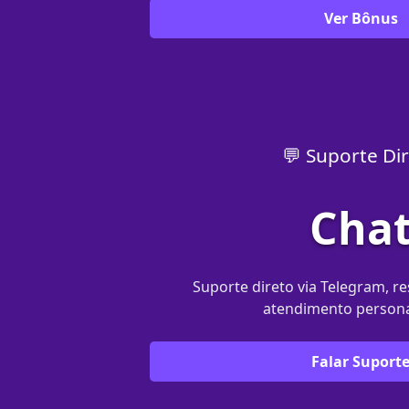
Ver Bônus
💬 Suporte Di
Cha
Suporte direto via Telegram, r
atendimento persona
Falar Suport