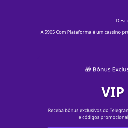
Descu
A 5905 Com Plataforma é um cassino pro
🎁 Bônus Exclu
VIP
Receba bônus exclusivos do Telegra
e códigos promocionai