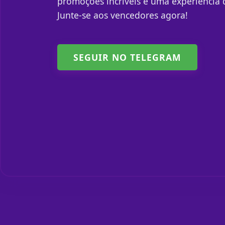
promoções incríveis e uma experiência d
Junte-se aos vencedores agora!
SEGUIR NO TELEGRAM