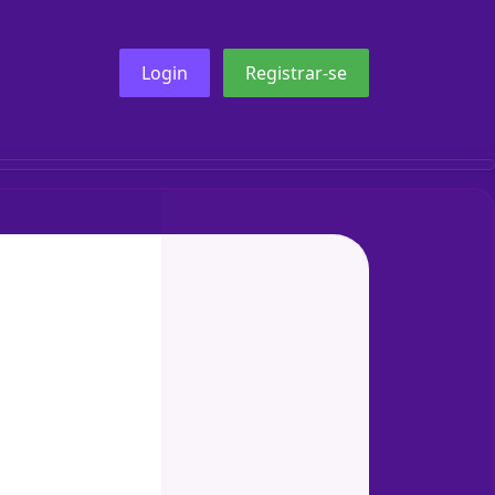
Login
Registrar-se