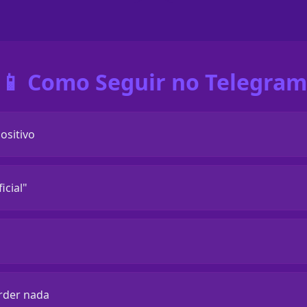
📱 Como Seguir no Telegram
ositivo
cial"
erder nada