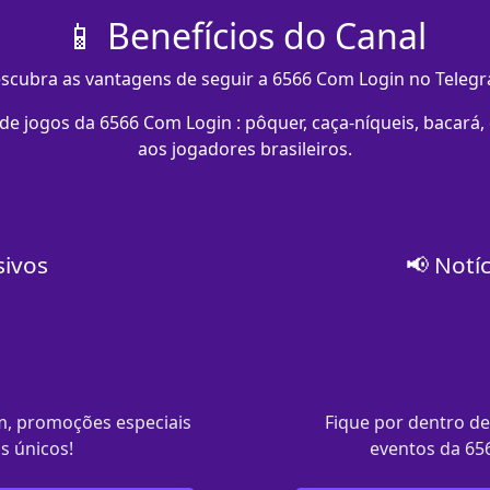
📱 Benefícios do Canal
scubra as vantagens de seguir a 6566 Com Login no Teleg
e jogos da 6566 Com Login : pôquer, caça-níqueis, bacará, 
aos jogadores brasileiros.
sivos
📢 Notí
m, promoções especiais
Fique por dentro d
s únicos!
eventos da 65