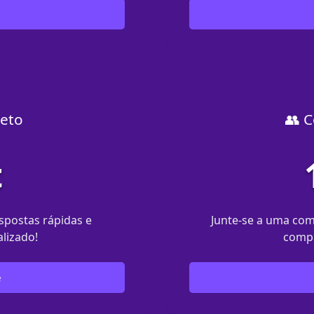
reto
👥 
t
espostas rápidas e
Junte-se a uma com
lizado!
compa
e