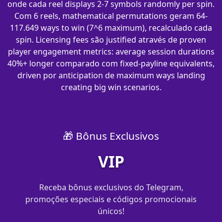
onde cada reel displays 2-7 symbols randomly per spin.
Com 6 reels, mathematical permutations geram 64-
117.649 ways to win (7^6 maximum), recalculado cada
spin. Licensing fees são justified através de proven
player engagement metrics: average session durations
40%+ longer comparado com fixed-payline equivalents,
driven por anticipation de maximum ways landing
creating big win scenarios.
🎁 Bônus Exclusivos
VIP
Receba bônus exclusivos do Telegram,
promoções especiais e códigos promocionais
únicos!