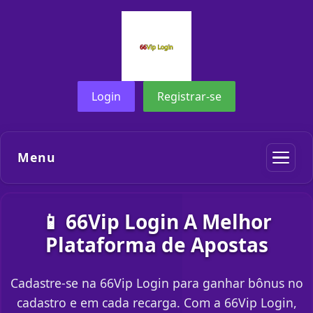
Login
Registrar-se
Menu
📱 66Vip Login A Melhor
Plataforma de Apostas
Cadastre-se na 66Vip Login para ganhar bônus no
cadastro e em cada recarga. Com a 66Vip Login,