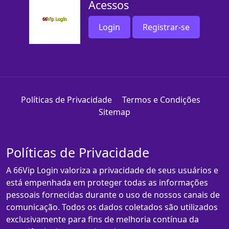
Acessos
Login
Registrar-se
Políticas de Privacidade
Termos e Condições
Sitemap
Políticas de Privacidade
A 66Vip Login valoriza a privacidade de seus usuários e
está empenhada em proteger todas as informações
pessoais fornecidas durante o uso de nossos canais de
comunicação. Todos os dados coletados são utilizados
exclusivamente para fins de melhoria contínua da