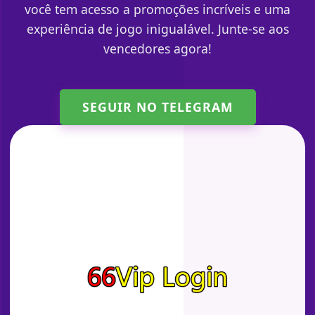
você tem acesso a promoções incríveis e uma
experiência de jogo inigualável. Junte-se aos
vencedores agora!
SEGUIR NO TELEGRAM