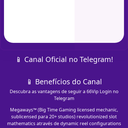
📱 Canal Oficial no Telegram!
📱 Benefícios do Canal
Descubra as vantagens de seguir a 66Vip Login no
Telegram
Megaways™ (Big Time Gaming licensed mechanic,
sublicensed para 20+ studios) revolutionized slot
mathematics através de dynamic reel configurations