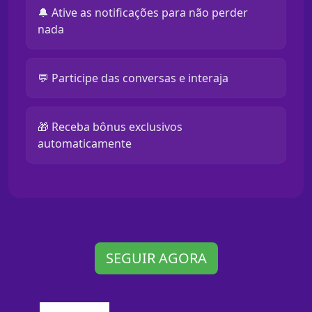
🔔 Ative as notificações para não perder
nada
💬 Participe das conversas e interaja
🎁 Receba bônus exclusivos
automaticamente
SEGUIR AGORA