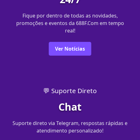
Fique por dentro de todas as novidades,
promoções e eventos da 688F.Com em tempo
real!
Ver Notícias
💬 Suporte Direto
Chat
Suporte direto via Telegram, respostas rápidas e
atendimento personalizado!