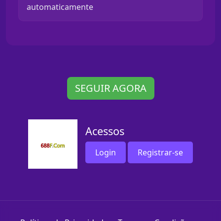
automaticamente
SEGUIR AGORA
Acessos
Login
Registrar-se