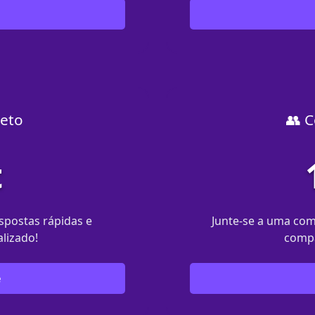
reto
👥 
t
espostas rápidas e
Junte-se a uma com
lizado!
compa
e