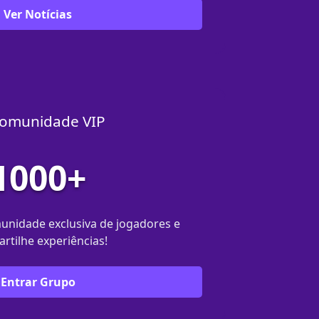
Ver Notícias
Comunidade VIP
1000+
unidade exclusiva de jogadores e
rtilhe experiências!
Entrar Grupo