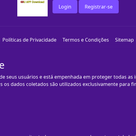
Login
Registrar-se
Políticas de Privacidade
Termos e Condições
Sitemap
de
 de seus usuários e está empenhada em proteger todas as 
 os dados coletados são utilizados exclusivamente para fi