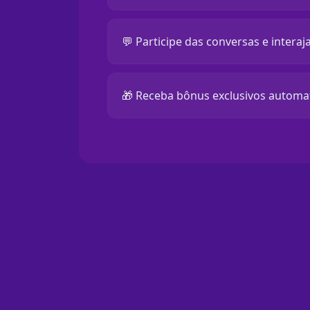
💬 Participe das conversas e interaj
🎁 Receba bônus exclusivos autom