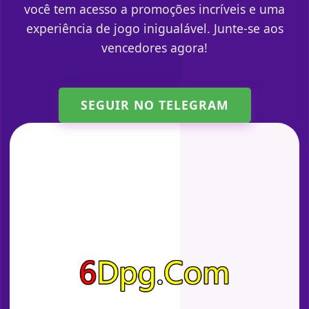
você tem acesso a promoções incríveis e uma
experiência de jogo inigualável. Junte-se aos
vencedores agora!
SEGUIR NO TELEGRAM