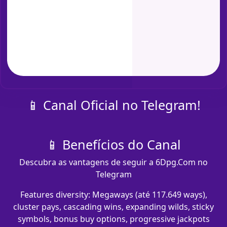
📱 Canal Oficial no Telegram!
📱 Benefícios do Canal
Descubra as vantagens de seguir a 6Dpg.Com no
Telegram
Features diversity: Megaways (até 117.649 ways),
cluster pays, cascading wins, expanding wilds, sticky
symbols, bonus buy options, progressive jackpots