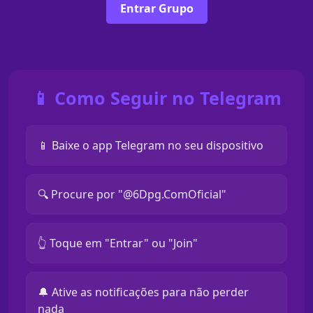
Entrar Grupo
📱 Como Seguir no Telegram
📱 Baixe o app Telegram no seu dispositivo
🔍 Procure por "@6Dpg.ComOficial"
👆 Toque em "Entrar" ou "Join"
🔔 Ative as notificações para não perder
nada