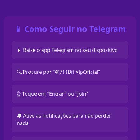
📱 Como Seguir no Telegram
📱 Baixe o app Telegram no seu dispositivo
🔍 Procure por "@711Brl VipOficial"
👆 Toque em "Entrar" ou "Join"
🔔 Ative as notificações para não perder
nada