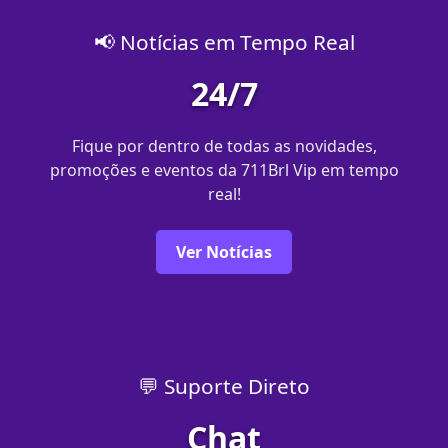
📢 Notícias em Tempo Real
24/7
Fique por dentro de todas as novidades,
promoções e eventos da 711Brl Vip em tempo
real!
Ver Notícias
💬 Suporte Direto
Chat