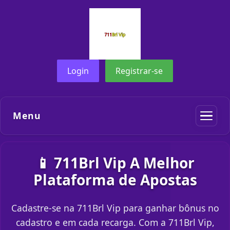
Login
Registrar-se
Menu
📱 711Brl Vip A Melhor
Plataforma de Apostas
Cadastre-se na 711Brl Vip para ganhar bônus no
cadastro e em cada recarga. Com a 711Brl Vip,