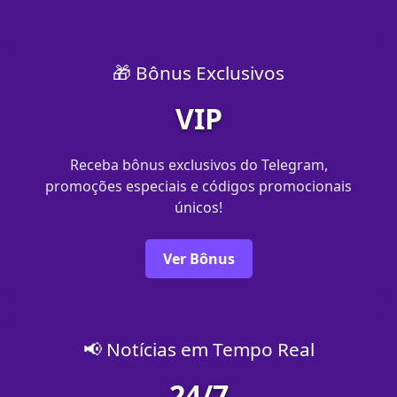
🎁 Bônus Exclusivos
VIP
Receba bônus exclusivos do Telegram,
promoções especiais e códigos promocionais
únicos!
Ver Bônus
📢 Notícias em Tempo Real
24/7