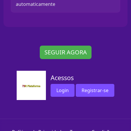
automaticamente
SEGUIR AGORA
Acessos
Login
Registrar-se