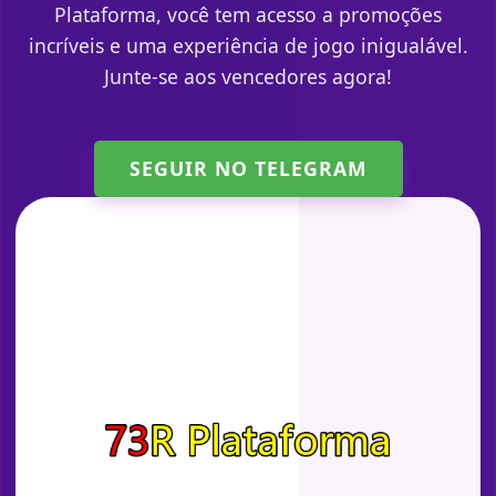
Plataforma, você tem acesso a promoções
incríveis e uma experiência de jogo inigualável.
Junte-se aos vencedores agora!
SEGUIR NO TELEGRAM