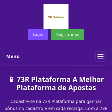
Login
Registrar-se
Menu
📱 73R Plataforma A Melhor
Plataforma de Apostas
Cadastre-se na 73R Plataforma para ganhar
bônus no cadastro e em cada recarga. Com a 73R