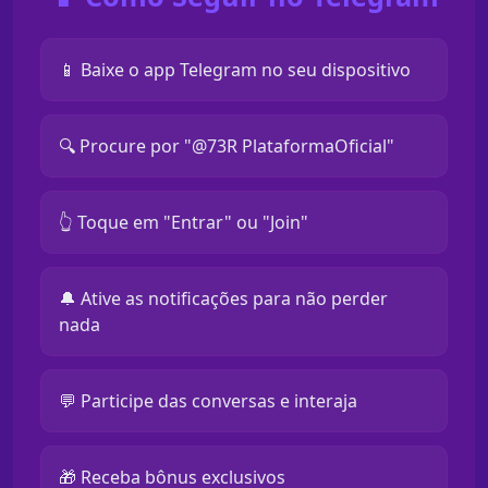
📱 Baixe o app Telegram no seu dispositivo
🔍 Procure por "@73R PlataformaOficial"
👆 Toque em "Entrar" ou "Join"
🔔 Ative as notificações para não perder
nada
💬 Participe das conversas e interaja
🎁 Receba bônus exclusivos