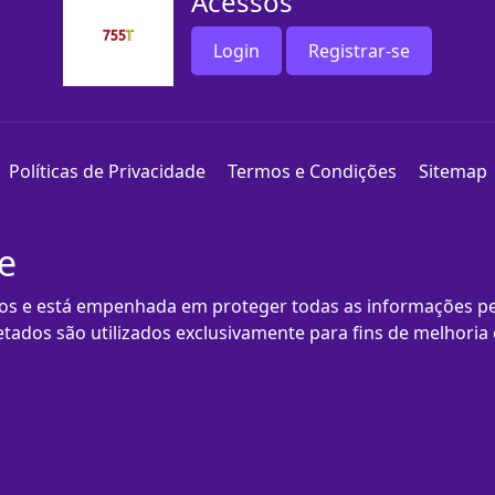
Acessos
Login
Registrar-se
Políticas de Privacidade
Termos e Condições
Sitemap
de
rios e está empenhada em proteger todas as informações p
tados são utilizados exclusivamente para fins de melhoria