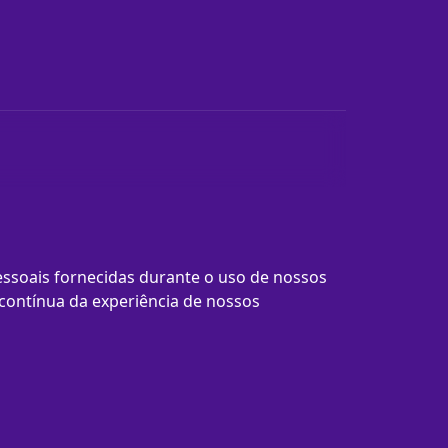
essoais fornecidas durante o uso de nossos
 contínua da experiência de nossos