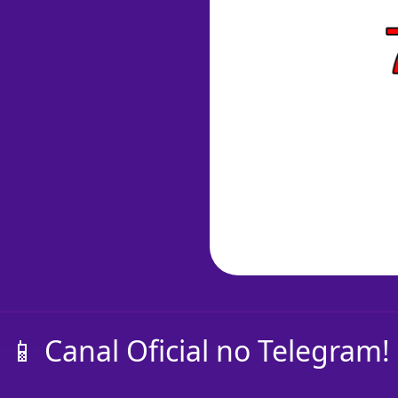
📱 Canal Oficial no Telegram!