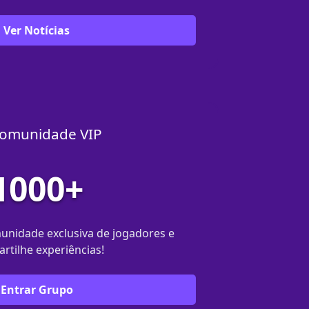
Ver Notícias
Comunidade VIP
1000+
unidade exclusiva de jogadores e
rtilhe experiências!
Entrar Grupo