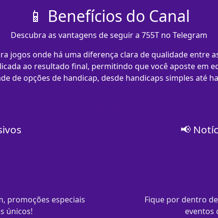
📱 Benefícios do Canal
Descubra as vantagens de seguir a 755T no Telegram
ara jogos onde há uma diferença clara de qualidade entre 
icada ao resultado final, permitindo que você aposte em eq
de de opções de handicap, desde handicaps simples até ha
sivos
📢 Notí
m, promoções especiais
Fique por dentro d
s únicos!
eventos 