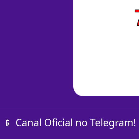
📱 Canal Oficial no Telegram!