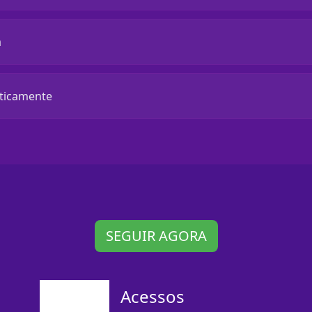
a
aticamente
SEGUIR AGORA
Acessos