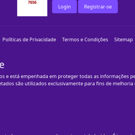
Login
Registrar-se
Políticas de Privacidade
Termos e Condições
Sitemap
de
rios e está empenhada em proteger todas as informações p
tados são utilizados exclusivamente para fins de melhoria