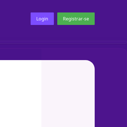
Login
Registrar-se