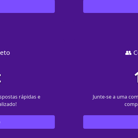
reto
👥 
t
espostas rápidas e
Junte-se a uma com
lizado!
compa
e