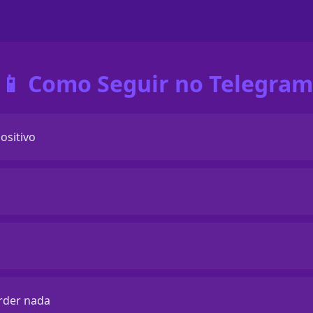
📱 Como Seguir no Telegram
ositivo
erder nada