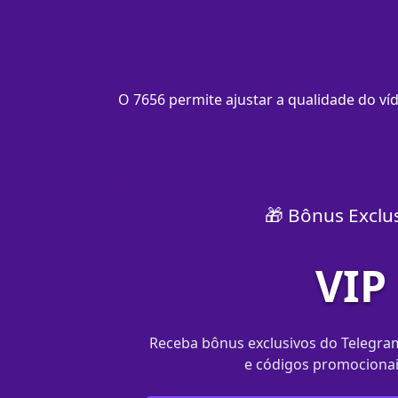
O 7656 permite ajustar a qualidade do víde
🎁 Bônus Exclu
VIP
Receba bônus exclusivos do Telegra
e códigos promocionai