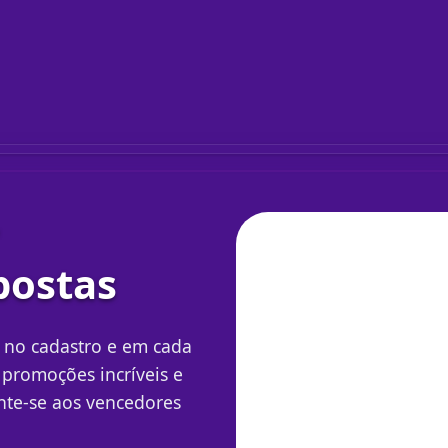
postas
 no cadastro e em cada
 promoções incríveis e
unte-se aos vencedores