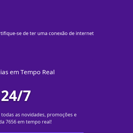
ertifique-se de ter uma conexão de internet
cias em Tempo Real
24/7
e todas as novidades, promoções e
da 7656 em tempo real!