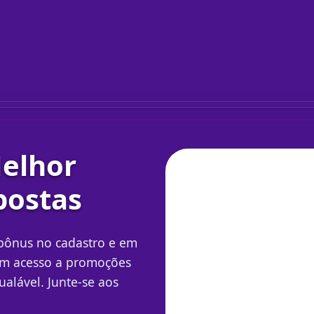
Melhor
postas
bônus no cadastro e em
em acesso a promoções
ualável. Junte-se aos