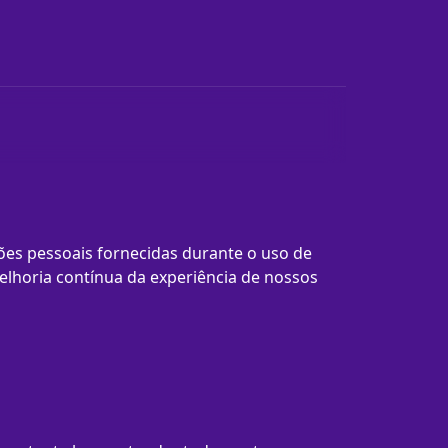
ões pessoais fornecidas durante o uso de
elhoria contínua da experiência de nossos