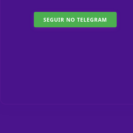
SEGUIR NO TELEGRAM