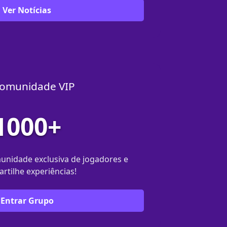
Ver Notícias
Comunidade VIP
1000+
unidade exclusiva de jogadores e
rtilhe experiências!
Entrar Grupo