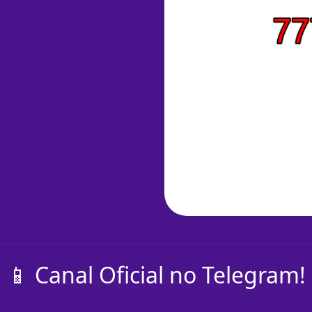
📱 Canal Oficial no Telegram!