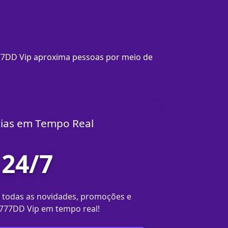
777DD Vip aproxima pessoas por meio de
cias em Tempo Real
24/7
e todas as novidades, promoções e
 777DD Vip em tempo real!