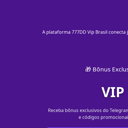
A plataforma 777DD Vip Brasil conecta
🎁 Bônus Exclu
VIP
Receba bônus exclusivos do Telegra
e códigos promocionai