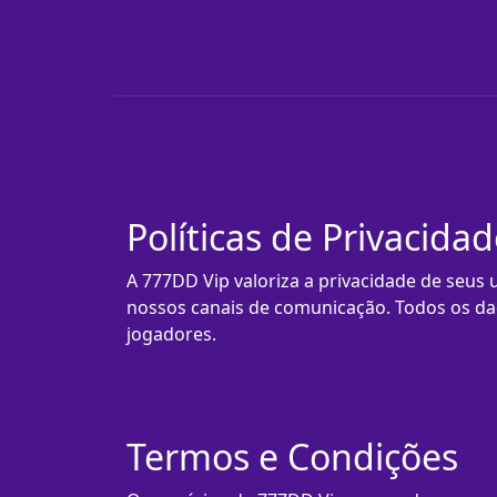
Políticas de Privacida
A 777DD Vip valoriza a privacidade de seus
nossos canais de comunicação. Todos os dad
jogadores.
Termos e Condições