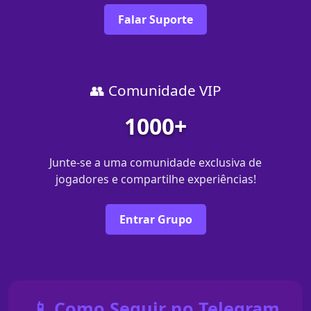
Falar Suporte
👥 Comunidade VIP
1000+
Junte-se a uma comunidade exclusiva de
jogadores e compartilhe experiências!
Entrar Grupo
📱 Como Seguir no Telegram