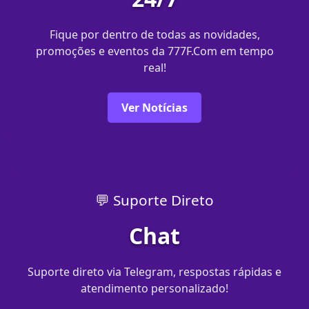
Fique por dentro de todas as novidades,
promoções e eventos da 777F.Com em tempo
real!
Ver Notícias
💬 Suporte Direto
Chat
Suporte direto via Telegram, respostas rápidas e
atendimento personalizado!