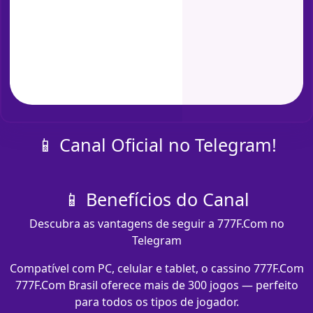
📱 Canal Oficial no Telegram!
📱 Benefícios do Canal
Descubra as vantagens de seguir a 777F.Com no
Telegram
Compatível com PC, celular e tablet, o cassino 777F.Com
777F.Com Brasil oferece mais de 300 jogos — perfeito
para todos os tipos de jogador.