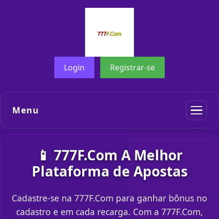
Login
Registrar-se
Menu
📱 777F.Com A Melhor
Plataforma de Apostas
Cadastre-se na 777F.Com para ganhar bônus no
cadastro e em cada recarga. Com a 777F.Com,