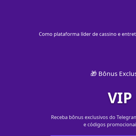
Como plataforma líder de cassino e entret
🎁 Bônus Exclu
VIP
Receba bônus exclusivos do Telegra
e códigos promocionai