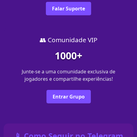
Falar Suporte
👥 Comunidade VIP
1000+
Junte-se a uma comunidade exclusiva de
jogadores e compartilhe experiências!
Entrar Grupo
📱 Como Seguir no Telegram