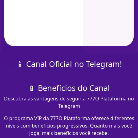
📱 Canal Oficial no Telegram!
📱 Benefícios do Canal
Descubra as vantagens de seguir a 777O Plataforma no
Telegram
O programa VIP da 777O Plataforma oferece diferentes
níveis com benefícios progressivos. Quanto mais você
joga, mais benefícios você recebe.