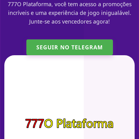
777O Plataforma, você tem acesso a promoções
incríveis e uma experiência de jogo inigualável.
Junte-se aos vencedores agora!
SEGUIR NO TELEGRAM