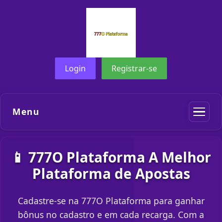
Login
Registrar-se
Menu
📱 777O Plataforma A Melhor
Plataforma de Apostas
Cadastre-se na 777O Plataforma para ganhar
bônus no cadastro e em cada recarga. Com a