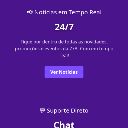
📢 Notícias em Tempo Real
24/7
Fique por dentro de todas as novidades,
promoções e eventos da 77At.Com em tempo
real!
Ver Notícias
💬 Suporte Direto
Chat