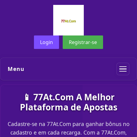
Login
Registrar-se
Menu
📱 77At.Com A Melhor
Plataforma de Apostas
Cadastre-se na 77At.Com para ganhar bônus no
cadastro e em cada recarga. Com a 77At.Com,