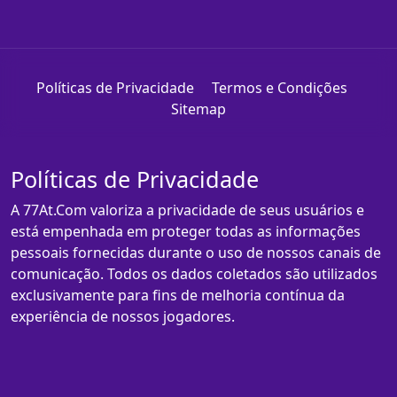
Políticas de Privacidade
Termos e Condições
Sitemap
Políticas de Privacidade
A 77At.Com valoriza a privacidade de seus usuários e
está empenhada em proteger todas as informações
pessoais fornecidas durante o uso de nossos canais de
comunicação. Todos os dados coletados são utilizados
exclusivamente para fins de melhoria contínua da
experiência de nossos jogadores.