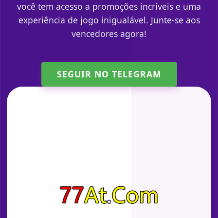
você tem acesso a promoções incríveis e uma
experiência de jogo inigualável. Junte-se aos
vencedores agora!
SEGUIR NO TELEGRAM