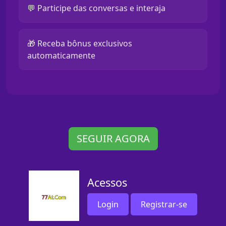
💬 Participe das conversas e interaja
🎁 Receba bônus exclusivos
automaticamente
SEGUIR AGORA
Acessos
Login
Registrar-se