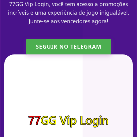
77GG Vip Login, você tem acesso a promoções
incríveis e uma experiência de jogo inigualável.
Junte-se aos vencedores agora!
SEGUIR NO TELEGRAM