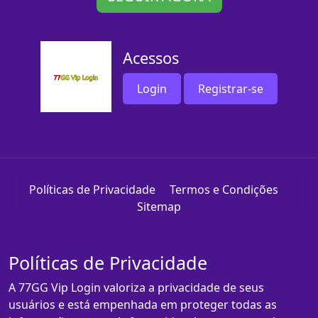
Acessos
Login
Registrar-se
Políticas de Privacidade
Termos e Condições
Sitemap
Políticas de Privacidade
A 77GG Vip Login valoriza a privacidade de seus
usuários e está empenhada em proteger todas as