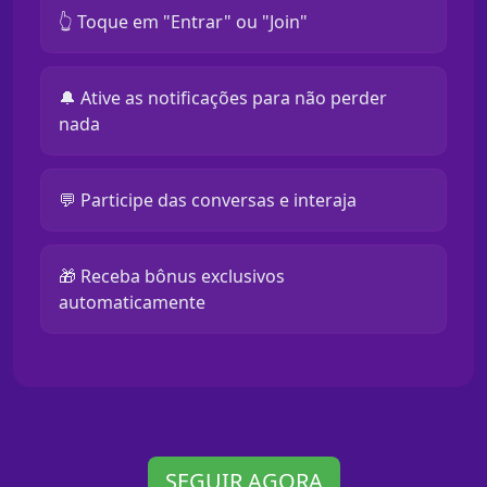
👆 Toque em "Entrar" ou "Join"
🔔 Ative as notificações para não perder
nada
💬 Participe das conversas e interaja
🎁 Receba bônus exclusivos
automaticamente
SEGUIR AGORA