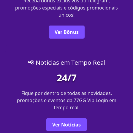
Receba bônus exclusivos do Telegram,
promoções especiais e códigos promocionais
únicos!
Ver Bônus
📢 Notícias em Tempo Real
24/7
Fique por dentro de todas as novidades,
promoções e eventos da 77GG Vip Login em
tempo real!
Ver Notícias