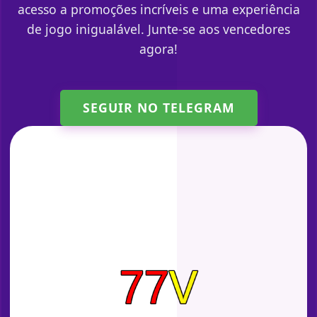
acesso a promoções incríveis e uma experiência
de jogo inigualável. Junte-se aos vencedores
agora!
SEGUIR NO TELEGRAM