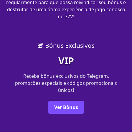
regularmente para que possa reivindicar seu bônus e
desfrutar de uma ótima experiência de jogo conosco
no 77V!
🎁 Bônus Exclusivos
VIP
Receba bônus exclusivos do Telegram,
promoções especiais e códigos promocionais
únicos!
Ver Bônus