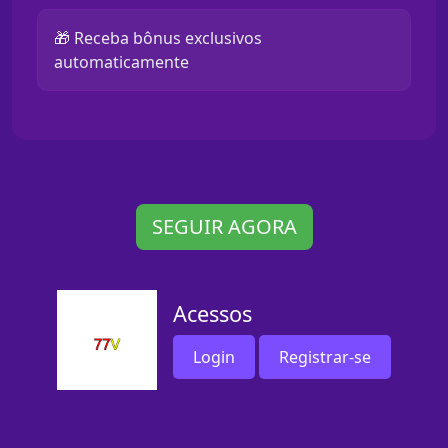
🎁 Receba bônus exclusivos
automaticamente
SEGUIR AGORA
Acessos
Login
Registrar-se