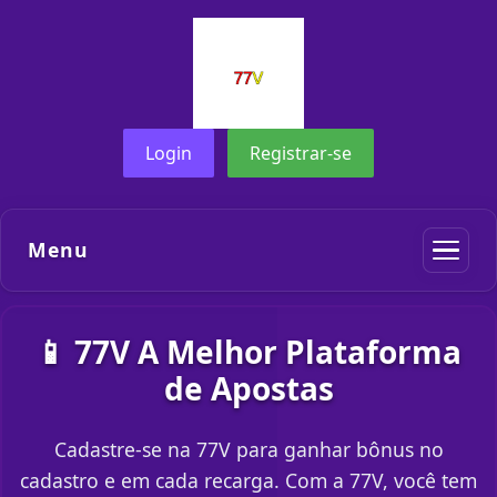
Login
Registrar-se
Menu
📱 77V A Melhor Plataforma
de Apostas
Cadastre-se na 77V para ganhar bônus no
cadastro e em cada recarga. Com a 77V, você tem