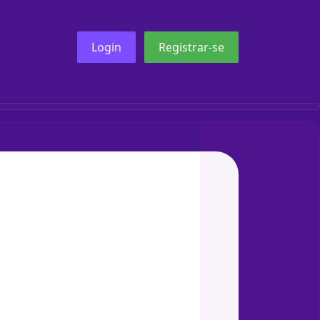
Login
Registrar-se