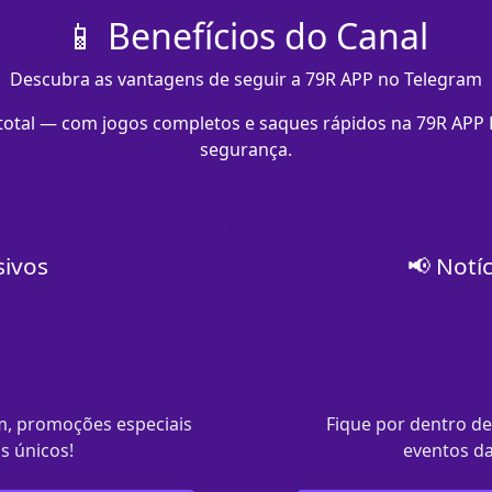
📱 Benefícios do Canal
Descubra as vantagens de seguir a 79R APP no Telegram
total — com jogos completos e saques rápidos na 79R APP 
segurança.
sivos
📢 Notí
m, promoções especiais
Fique por dentro d
s únicos!
eventos d