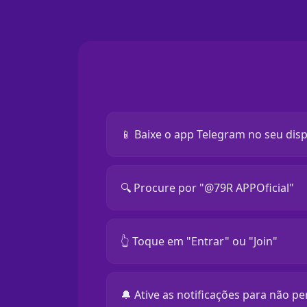
📱 Baixe o app Telegram no seu disp
🔍 Procure por "@79R APPOficial"
👆 Toque em "Entrar" ou "Join"
🔔 Ative as notificações para não p