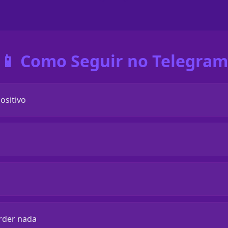
📱 Como Seguir no Telegram
ositivo
erder nada