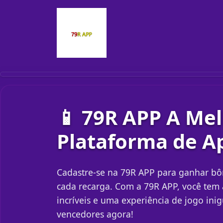
📱 79R APP A Me
Plataforma de A
Cadastre-se na 79R APP para ganhar bô
cada recarga. Com a 79R APP, você tem
incríveis e uma experiência de jogo inig
vencedores agora!