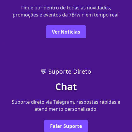
Fique por dentro de todas as novidades,
promoções e eventos da 7Brwin em tempo real!
Ver Notícias
💬 Suporte Direto
Chat
Suporte direto via Telegram, respostas rápidas e
atendimento personalizado!
Falar Suporte