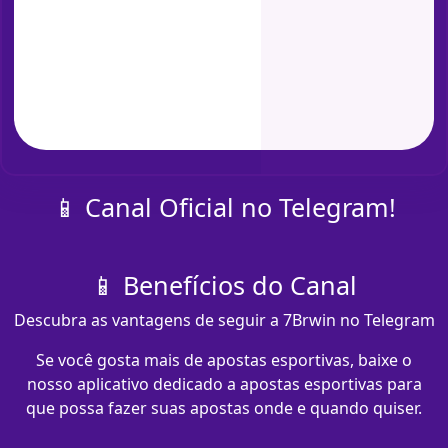
📱 Canal Oficial no Telegram!
📱 Benefícios do Canal
Descubra as vantagens de seguir a 7Brwin no Telegram
Se você gosta mais de apostas esportivas, baixe o
nosso aplicativo dedicado a apostas esportivas para
que possa fazer suas apostas onde e quando quiser.