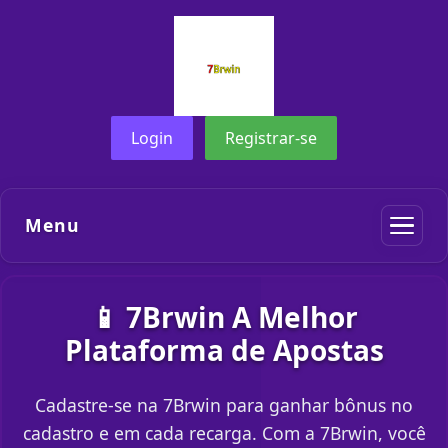
Login
Registrar-se
Menu
📱 7Brwin A Melhor
Plataforma de Apostas
Cadastre-se na 7Brwin para ganhar bônus no
cadastro e em cada recarga. Com a 7Brwin, você