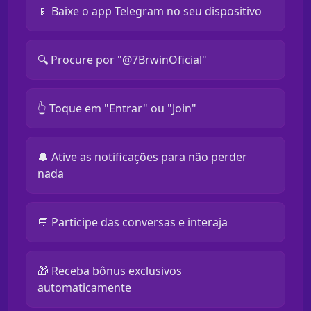
📱 Baixe o app Telegram no seu dispositivo
🔍 Procure por "@7BrwinOficial"
👆 Toque em "Entrar" ou "Join"
🔔 Ative as notificações para não perder
nada
💬 Participe das conversas e interaja
🎁 Receba bônus exclusivos
automaticamente