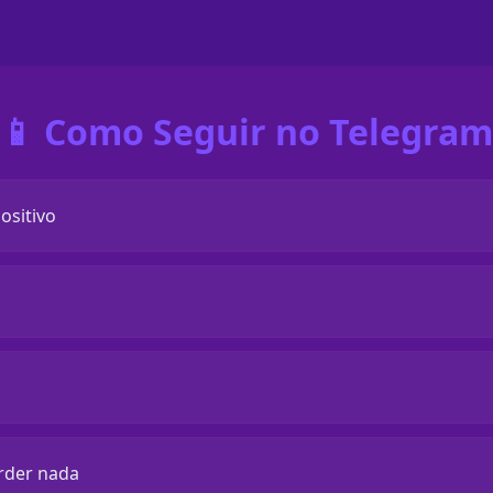
📱 Como Seguir no Telegram
ositivo
erder nada