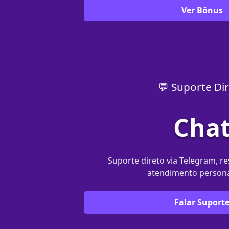
Ver Bônus
💬 Suporte Di
Cha
Suporte direto via Telegram, r
atendimento persona
Falar Suport