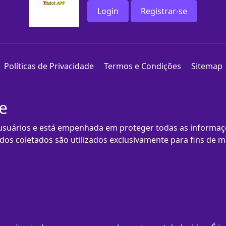
Login
Registrar-se
Políticas de Privacidade
Termos e Condições
Sitemap
de
s usuários e está empenhada em proteger todas as informaç
os coletados são utilizados exclusivamente para fins de m