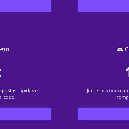
reto
👥 
t
espostas rápidas e
Junte-se a uma com
lizado!
compa
e