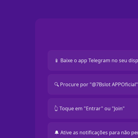
📱 Baixe o app Telegram no seu disp
🔍 Procure por "@7Bslot APPOficial"
👆 Toque em "Entrar" ou "Join"
🔔 Ative as notificações para não p