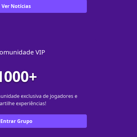
Ver Notícias
Comunidade VIP
1000+
unidade exclusiva de jogadores e
rtilhe experiências!
Entrar Grupo