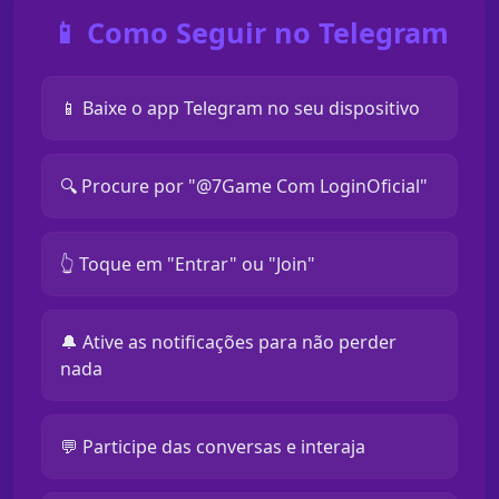
📱 Como Seguir no Telegram
📱 Baixe o app Telegram no seu dispositivo
🔍 Procure por "@7Game Com LoginOficial"
👆 Toque em "Entrar" ou "Join"
🔔 Ative as notificações para não perder
nada
💬 Participe das conversas e interaja