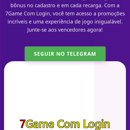
bônus no cadastro e em cada recarga. Com a
7Game Com Login, você tem acesso a promoções
incríveis e uma experiência de jogo inigualável.
Junte-se aos vencedores agora!
SEGUIR NO TELEGRAM