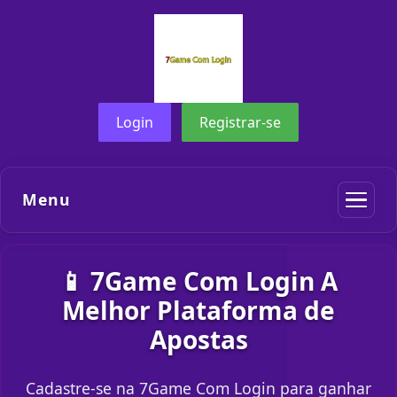
Login
Registrar-se
Menu
📱 7Game Com Login A
Melhor Plataforma de
Apostas
Cadastre-se na 7Game Com Login para ganhar