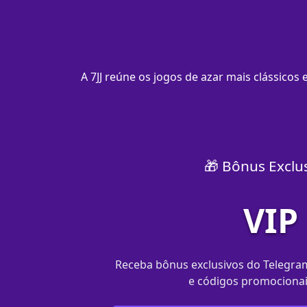
A 7JJ reúne os jogos de azar mais clássicos 
🎁 Bônus Exclu
VIP
Receba bônus exclusivos do Telegra
e códigos promocionai