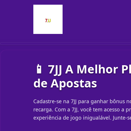
📱 7JJ A Melhor 
de Apostas
Cadastre-se na 7JJ para ganhar bônus n
recarga. Com a 7JJ, você tem acesso a p
experiência de jogo inigualável. Junte-