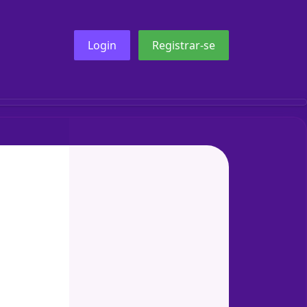
Login
Registrar-se