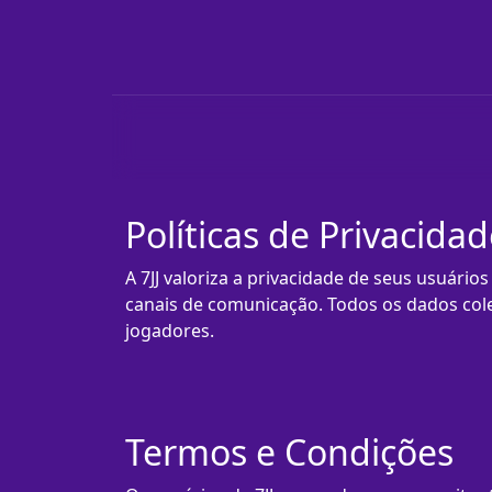
Políticas de Privacida
A 7JJ valoriza a privacidade de seus usuár
canais de comunicação. Todos os dados cole
jogadores.
Termos e Condições