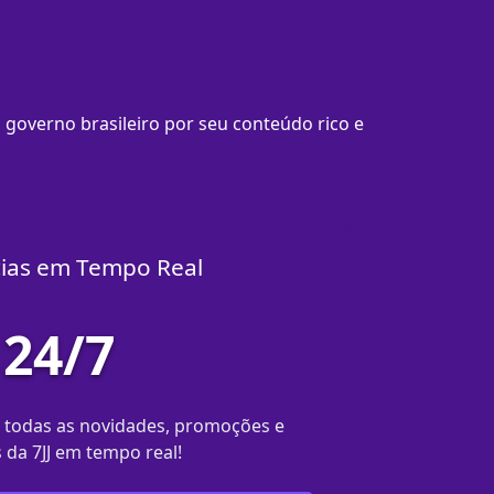
do governo brasileiro por seu conteúdo rico e
cias em Tempo Real
24/7
e todas as novidades, promoções e
 da 7JJ em tempo real!