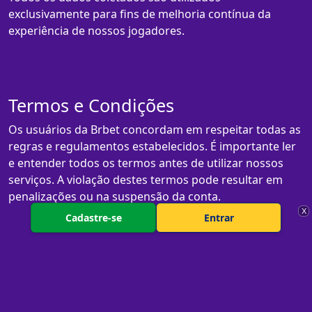
exclusivamente para fins de melhoria contínua da
experiência de nossos jogadores.
Termos e Condições
Os usuários da Brbet concordam em respeitar todas as
regras e regulamentos estabelecidos. É importante ler
e entender todos os termos antes de utilizar nossos
serviços. A violação destes termos pode resultar em
penalizações ou na suspensão da conta.
X
Cadastre-se
Entrar