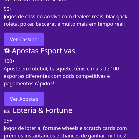
50+
Jogos de cassino ao vivo com dealers reais: blackjack,
roleta, poker, baccarat e muito mais em tempo real!
Ver Cassino
⚽ Apostas Esportivas
100+
Aposte em futebol, basquete, tênis e mais de 100
esportes diferentes com odds competitivas e
pagamentos rápidos!
Ver Apostas
🎫 Loteria & Fortune
25+
Jogos de loteria, fortune wheels e scratch cards com
prêmios instantâneos e chances de ganhar milhões!