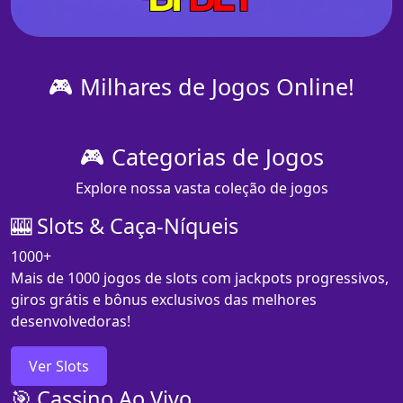
🎮 Milhares de Jogos Online!
🎮 Categorias de Jogos
Explore nossa vasta coleção de jogos
🎰 Slots & Caça-Níqueis
1000+
Mais de 1000 jogos de slots com jackpots progressivos,
giros grátis e bônus exclusivos das melhores
desenvolvedoras!
Ver Slots
🎯 Cassino Ao Vivo