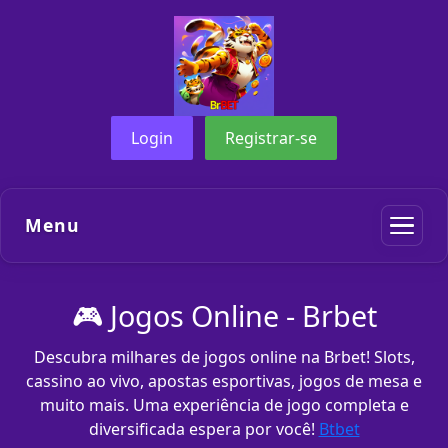
Login
Registrar-se
Menu
🎮 Jogos Online - Brbet
Descubra milhares de jogos online na Brbet! Slots,
cassino ao vivo, apostas esportivas, jogos de mesa e
muito mais. Uma experiência de jogo completa e
diversificada espera por você!
Btbet