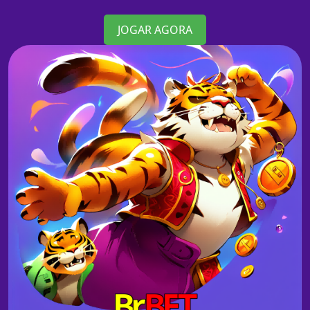
JOGAR AGORA