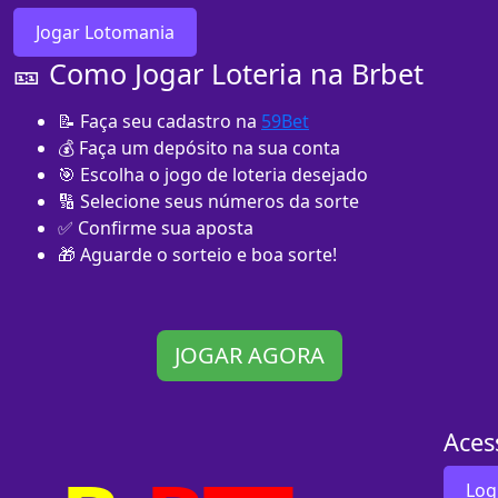
Jogar Lotomania
🎫 Como Jogar Loteria na Brbet
📝 Faça seu cadastro na
59Bet
💰 Faça um depósito na sua conta
🎯 Escolha o jogo de loteria desejado
🔢 Selecione seus números da sorte
✅ Confirme sua aposta
🎁 Aguarde o sorteio e boa sorte!
JOGAR AGORA
Aces
Log