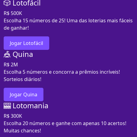
🎲 Lotofácil
R$ 500K
Escolha 15 números de 25! Uma das loterias mais fáceis
de ganhar!
Jogar Lotofácil
🎪 Quina
R$ 2M
Escolha 5 números e concorra a prêmios incríveis!
Sorteios diários!
Jogar Quina
🎰 Lotomania
R$ 300K
Escolha 20 números e ganhe com apenas 10 acertos!
Muitas chances!